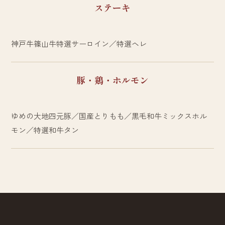
ステーキ
神戸牛篠山牛特選サーロイン／特選ヘレ
豚・鶏・ホルモン
ゆめの大地四元豚／国産とりもも／黒毛和牛ミックスホル
モン／特選和牛タン