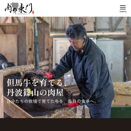
コ
ン
テ
ン
ツ
へ
移
動
Sasayama, Hyogo
但馬牛を育てる、
丹波篠山の肉屋
自分たちの牧場で育てた牛を、毎日の食卓へ。