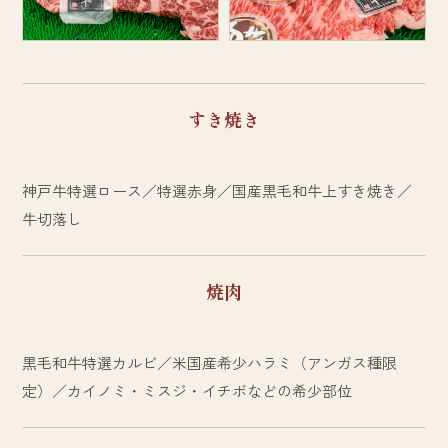
すき焼き
神戸牛特選ロース／特選赤身／国産黒毛和牛上すき焼き／
牛切落し
焼肉
黒毛和牛特選カルビ／米国産希少ハラミ（アンガス種限
定）／カイノミ・ミスジ・イチボなどの希少部位