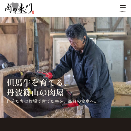
コ
ン
テ
ン
ツ
へ
移
動
Sasayama, Hyogo
但馬牛を育てる、
丹波篠山の肉屋
自分たちの牧場で育てた牛を、毎日の食卓へ。