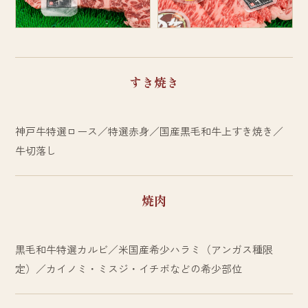
すき焼き
神戸牛特選ロース／特選赤身／国産黒毛和牛上すき焼き／
牛切落し
焼肉
黒毛和牛特選カルビ／米国産希少ハラミ（アンガス種限
定）／カイノミ・ミスジ・イチボなどの希少部位