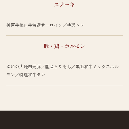
ステーキ
神戸牛篠山牛特選サーロイン／特選ヘレ
豚・鶏・ホルモン
ゆめの大地四元豚／国産とりもも／黒毛和牛ミックスホル
モン／特選和牛タン